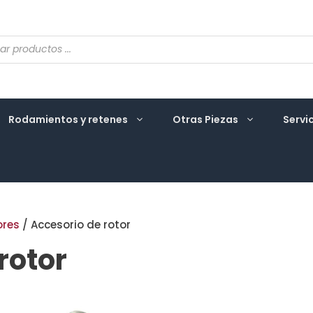
eda
ctos
Rodamientos y retenes
Otras Piezas
Servi
ores
/ Accesorio de rotor
rotor