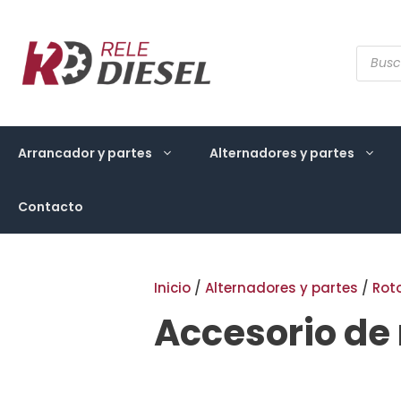
Saltar
al
contenido
Búsqu
de
produ
Arrancador y partes
Alternadores y partes
Contacto
Inicio
/
Alternadores y partes
/
Rot
Accesorio de 