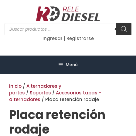
Saltar
al
contenido
Búsqueda
de
productos
Ingresar | Registrarse
Menú
Inicio
/
Alternadores y
partes
/
Soportes
/
Accesorios tapas -
alternadores
/ Placa retención rodaje
Placa retención
rodaje