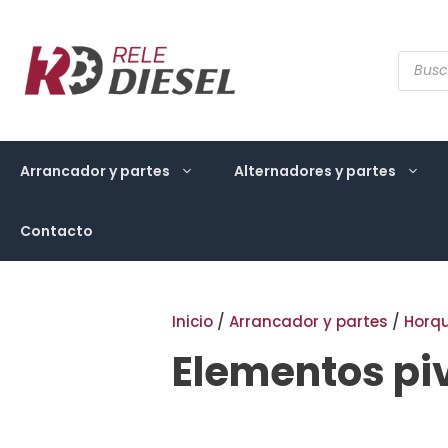
Saltar
al
contenido
Búsqu
de
produ
Arrancador y partes
Alternadores y partes
Contacto
Inicio
/
Arrancador y partes
/
Horqu
Elementos pi