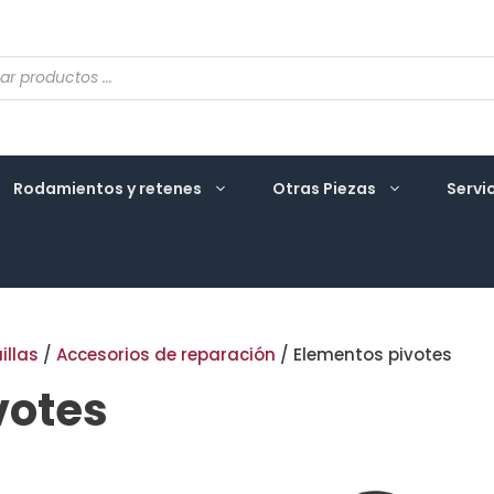
eda
ctos
Rodamientos y retenes
Otras Piezas
Servi
illas
/
Accesorios de reparación
/ Elementos pivotes
votes