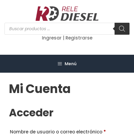
Saltar
al
contenido
Búsqueda
de
productos
Ingresar | Registrarse
Menú
Mi Cuenta
Acceder
Obligatorio
Nombre de usuario o correo electrónico
*