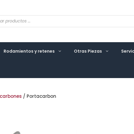
eda
ctos
Rodamientos y retenes
Otras Piezas
Servi
acarbones
/ Portacarbon