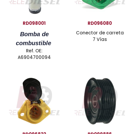
RD098001
RD096080
Conector de carreta
Bomba de
7 Vías
combustible
Ref. OE:
A6904700094