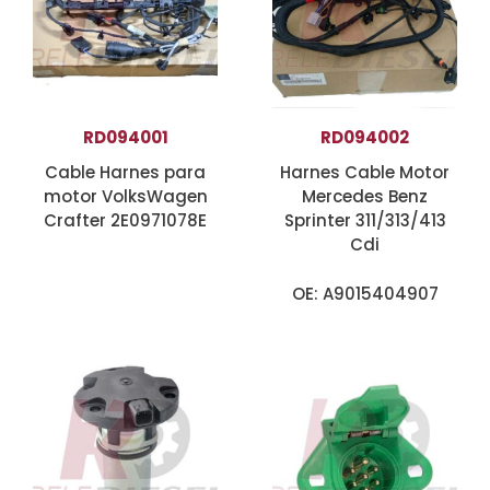
RD094001
RD094002
Cable Harnes para
Harnes Cable Motor
motor VolksWagen
Mercedes Benz
Crafter 2E0971078E
Sprinter 311/313/413
Cdi
OE: A9015404907