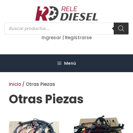
Saltar
al
contenido
Búsqueda
de
productos
Ingresar | Registrarse
Menú
Inicio
/ Otras Piezas
Otras Piezas