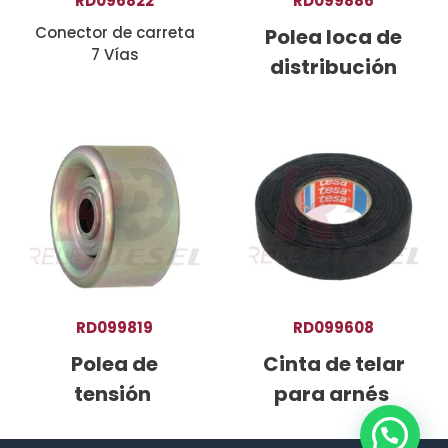
RD096822
RD099886
Conector de carreta
Polea loca de
7 Vías
distribución
RD099819
RD099608
Polea de
Cinta de telar
tensión
para arnés