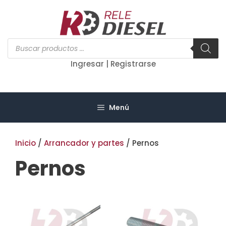
Saltar
al
contenido
Búsqueda
de
productos
Ingresar | Registrarse
Menú
Inicio
/
Arrancador y partes
/ Pernos
Pernos