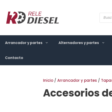
Saltar
al
contenido
Búsqu
de
produ
Arrancador y partes
Alternadores y partes
Contacto
Inicio
/
Arrancador y partes
/
Tapa
Accesorios d