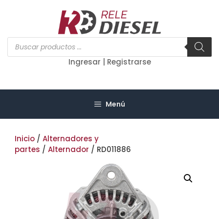
Saltar
al
contenido
Búsqueda
de
productos
Ingresar | Registrarse
Menú
Inicio
/
Alternadores y
partes
/
Alternador
/ RD011886