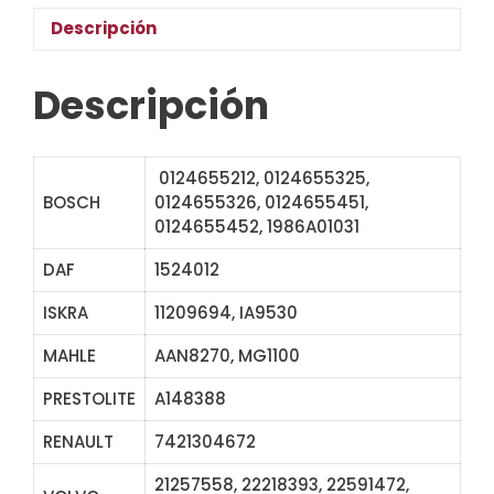
Descripción
Descripción
0124655212, 0124655325,
BOSCH
0124655326, 0124655451,
0124655452, 1986A01031
DAF
1524012
ISKRA
11209694, IA9530
MAHLE
AAN8270, MG1100
PRESTOLITE
A148388
RENAULT
7421304672
21257558, 22218393, 22591472,