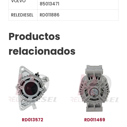
VOLVO
85013471
RELEDIESEL
RD011886
ALB3383
Productos
relacionados
RD013572
RD011469