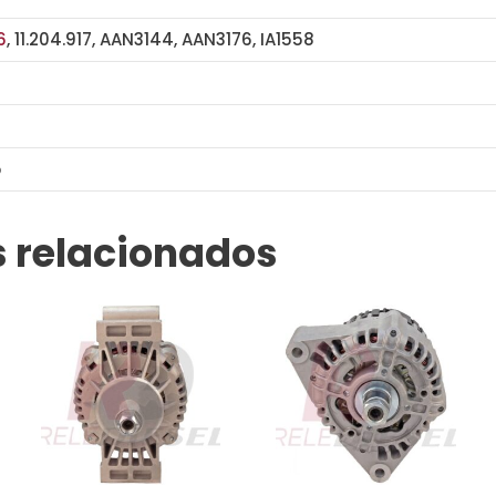
6
, 11.204.917, AAN3144, AAN3176, IA1558
5
ALI3575
 relacionados