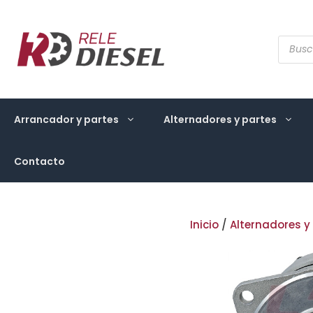
Saltar
al
contenido
Búsqu
de
produ
Arrancador y partes
Alternadores y partes
Contacto
Inicio
/
Alternadores y