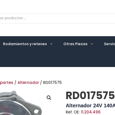
eda
ctos
Rodamientos y retenes
Otras Piezas
Servi
 partes
/
Alternador
/ RD017575
RD017575
Alternador 24V 140
Ref. OE:
11.204.496