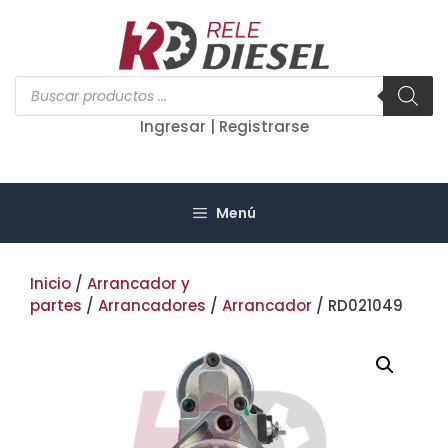
Saltar
al
contenido
Búsqueda
de
productos
Ingresar | Registrarse
Menú
Inicio
/
Arrancador y
partes
/
Arrancadores
/
Arrancador
/ RD021049