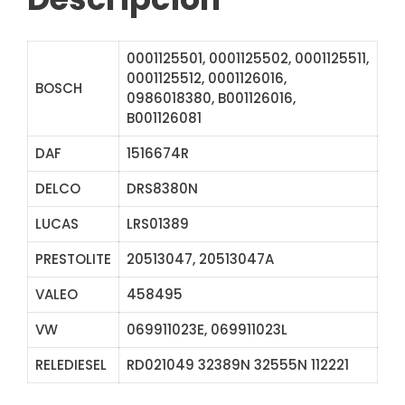
0001125501, 0001125502, 0001125511,
0001125512, 0001126016,
BOSCH
0986018380, B001126016,
B001126081
DAF
1516674R
DELCO
DRS8380N
LUCAS
LRS01389
PRESTOLITE
20513047, 20513047A
VALEO
458495
VW
069911023E, 069911023L
RELEDIESEL
RD021049 32389N 32555N 112221