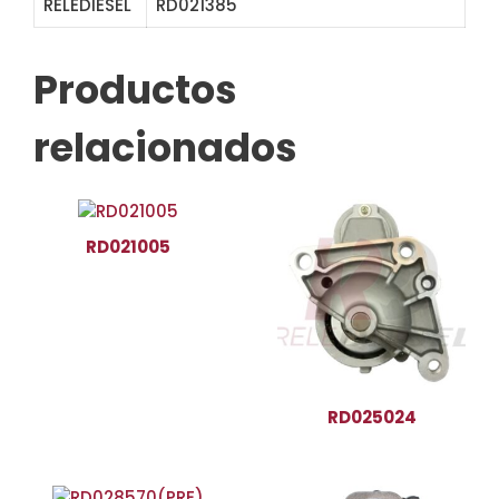
RELEDIESEL
RD021385
STB0542 30720N
Productos
relacionados
RD021005
RD025024