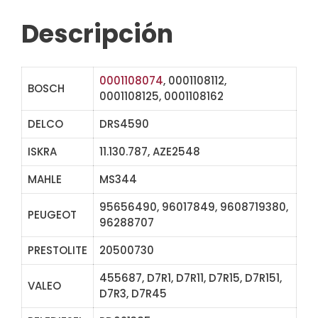
Descripción
0001108074
, 0001108112,
BOSCH
0001108125, 0001108162
DELCO
DRS4590
ISKRA
11.130.787, AZE2548
MAHLE
MS344
95656490, 96017849, 9608719380,
PEUGEOT
96288707
PRESTOLITE
20500730
455687, D7R1, D7R11, D7R15, D7R151,
VALEO
D7R3, D7R45