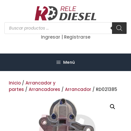
Saltar
al
contenido
Búsqueda
de
productos
Ingresar | Registrarse
Menú
Inicio
/
Arrancador y
partes
/
Arrancadores
/
Arrancador
/ RD021385