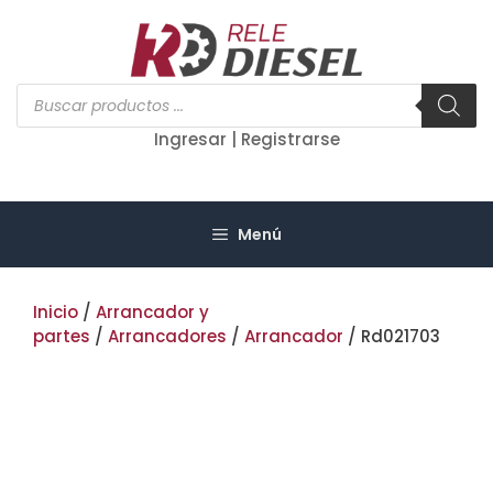
Saltar
al
contenido
Búsqueda
de
productos
Ingresar | Registrarse
Menú
Inicio
/
Arrancador y
partes
/
Arrancadores
/
Arrancador
/ Rd021703