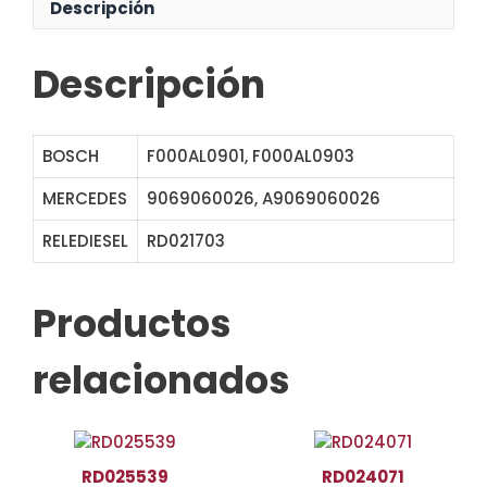
Descripción
Descripción
BOSCH
F000AL0901, F000AL0903
MERCEDES
9069060026, A9069060026
RELEDIESEL
RD021703
STB1609
Productos
relacionados
RD025539
RD024071