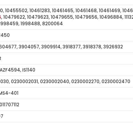
, 10455502, 10461283, 10461465, 10461468, 10461469, 104
6
, 10479622, 10479623, 10479655, 10479656, 10496884, 1113277
 1998459, 1998488, 8200064
3450
3604677, 3904057, 3909914, 3918377, 3918378, 3926932
R
, AZF4594, IS1140
030, 0230002031, 0230002040, 0230002270, 0230002470
 MS4-401
011707112
07
STD0857 6582N 6592N