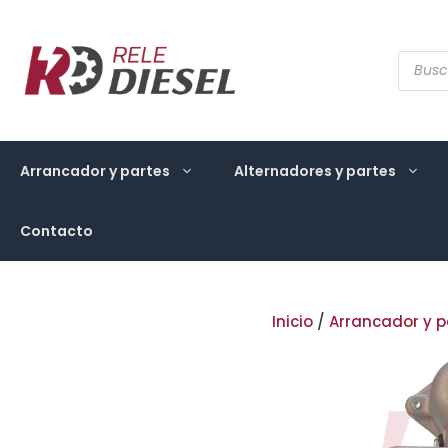
Saltar
al
contenido
Búsqu
de
produ
Arrancador y partes
Alternadores y partes
Contacto
Inicio
/
Arrancador y p