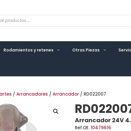
eda
ctos
Rodamientos y retenes
Otras Piezas
Servi
artes
/
Arrancadores
/
Arrancador
/ RD022007
RD02200
Arrancador 24V 4
Ref.OE.
10479616