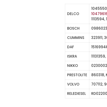
10455500
DELCO
1047961
1113594,
BOSCH
098602
CUMMINS
323911, 
DAF
1516994
ISKRA
11131359
NIKKO
0230002
PRESTOLITE
860318,
VOLVO
707112, 9
RELEDIESEL
RD0220