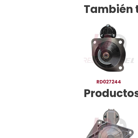
También 
RD027244
Productos