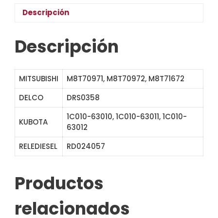
Descripción
Descripción
MITSUBISHI
M8T70971, M8T70972, M8T71672
DELCO
DRS0358
1C010-63010, 1C010-63011, 1C010-
KUBOTA
63012
RELEDIESEL
RD024057
18398N STM3551 113551
Productos
relacionados