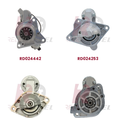
RD024442
RD024253