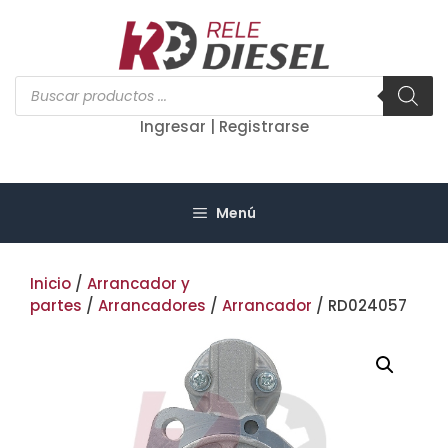
Saltar
al
contenido
Búsqueda
de
productos
Ingresar | Registrarse
Menú
Inicio
/
Arrancador y
partes
/
Arrancadores
/
Arrancador
/ RD024057