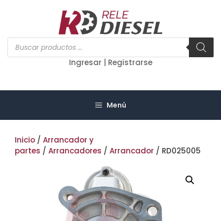
Saltar
al
contenido
Búsqueda
de
productos
Ingresar | Registrarse
Menú
Inicio
/
Arrancador y
partes
/
Arrancadores
/
Arrancador
/ RD025005