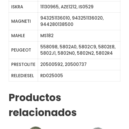
ISKRA
11130965, AZE1212, IS0529
943251136010, 943251136020,
MAGNETI
944280138500
MAHLE
MS182
558098, 5802A0, 5802C9, 5802E8,
PEUGEOT
5802J1, 5802N0, 5802N2, 5802R4
PRESTOLITE
20500592, 20500737
RELEDIESEL
RD025005
STV0390
Productos
relacionados