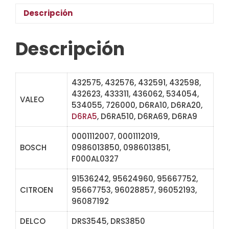
Descripción
Descripción
432575, 432576, 432591, 432598,
432623, 433311, 436062, 534054,
VALEO
534055, 726000, D6RA10, D6RA20,
D6RA5
, D6RA510, D6RA69, D6RA9
0001112007, 0001112019,
BOSCH
0986013850, 0986013851,
F000AL0327
91536242, 95624960, 95667752,
CITROEN
95667753, 96028857, 96052193,
96087192
DELCO
DRS3545, DRS3850