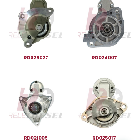
RD025027
RD024007
RD021005
RD025017