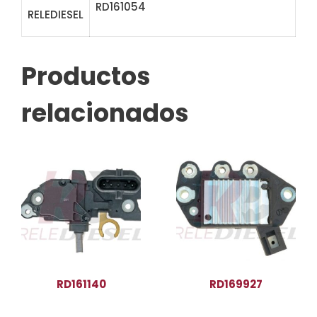
RD161054
VRB268 IB297 ARB0297
RELEDIESEL
233117
Productos
relacionados
RD161140
RD169927