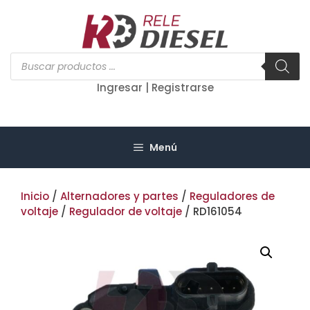
Saltar
al
contenido
Búsqueda
de
productos
Ingresar | Registrarse
Menú
Inicio
/
Alternadores y partes
/
Reguladores de
voltaje
/
Regulador de voltaje
/ RD161054