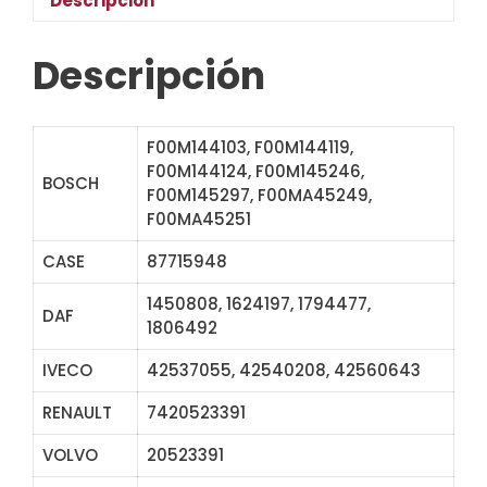
Descripción
Descripción
F00M144103, F00M144119,
F00M144124, F00M145246,
BOSCH
F00M145297, F00MA45249,
F00MA45251
CASE
87715948
1450808, 1624197, 1794477,
DAF
1806492
IVECO
42537055, 42540208, 42560643
RENAULT
7420523391
VOLVO
20523391