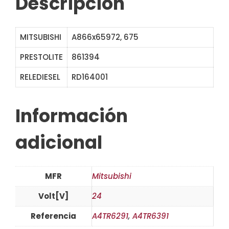
Descripción
MITSUBISHI
A866x65972, 675
PRESTOLITE
861394
RELEDIESEL
RD164001
Información
adicional
MFR
Mitsubishi
Volt[V]
24
Referencia
A4TR6291
,
A4TR6391