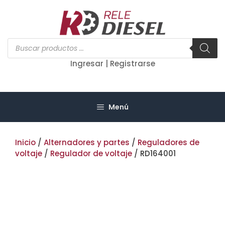
Saltar
al
contenido
Búsqueda
de
productos
Ingresar | Registrarse
Menú
Inicio
/
Alternadores y partes
/
Reguladores de
voltaje
/
Regulador de voltaje
/ RD164001