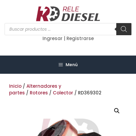
Saltar
al
contenido
Búsqueda
de
productos
Ingresar | Registrarse
Menú
Inicio
/
Alternadores y
partes
/
Rotores
/
Colector
/ RD369302