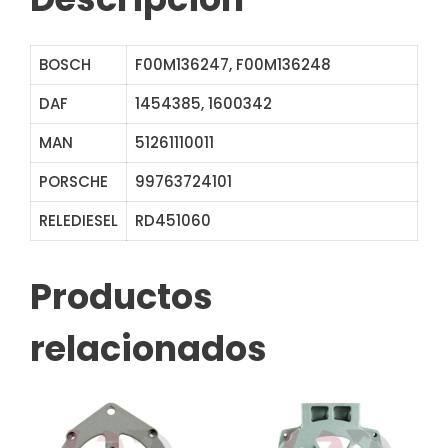
BOSCH
F00M136247, F00M136248
DAF
1454385, 1600342
MAN
51261110011
PORSCHE
99763724101
RELEDIESEL
RD451060
333563 ABB3563
Productos
relacionados