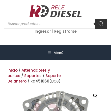
Saltar
al
contenido
Búsqueda
de
productos
Ingresar | Registrarse
Menú
Inicio
/
Alternadores y
partes
/
Soportes
/
Soporte
Delantero
/ Rd451060(BOS)