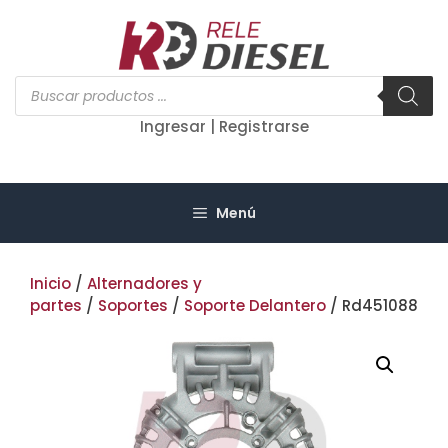
Saltar
al
contenido
Búsqueda
de
productos
Ingresar | Registrarse
Menú
Inicio
/
Alternadores y
partes
/
Soportes
/
Soporte Delantero
/ Rd451088