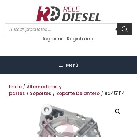
Saltar
al
contenido
Búsqueda
de
productos
Ingresar | Registrarse
Menú
Inicio
/
Alternadores y
partes
/
Soportes
/
Soporte Delantero
/ Rd451114