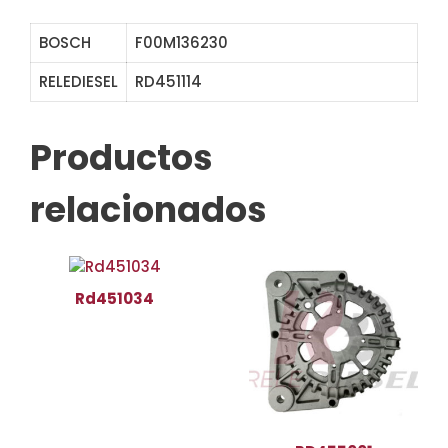
BOSCH
F00M136230
RELEDIESEL
RD451114
ABB6230
Productos
relacionados
Rd451034