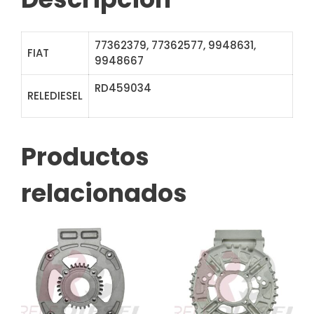
77362379, 77362577, 9948631,
FIAT
9948667
RD459034
ABE4638 234638 52-
RELEDIESEL
9712
Productos
relacionados