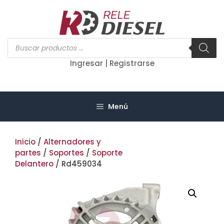
Saltar
al
contenido
Búsqueda
de
productos
Ingresar | Registrarse
Menú
Inicio
/
Alternadores y
partes
/
Soportes
/
Soporte
Delantero
/ Rd459034