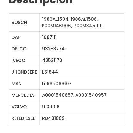
1986AE1504, 1986AE1506,
BOSCH
F00M146906, F00M345001
DAF
1687111
DELCO
93253774
IVECO
42531170
JHONDEERE
L61844
MAN
51965010607
MERCEDES
A0001540657, A0001540957
VOLVO
9130106
RELEDIESEL
RD481009
AZB3220