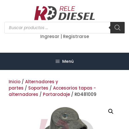
Saltar
al
contenido
Búsqueda
de
productos
Ingresar | Registrarse
Menú
Inicio
/
Alternadores y
partes
/
Soportes
/
Accesorios tapas -
alternadores
/
Portarodaje
/ RD481009