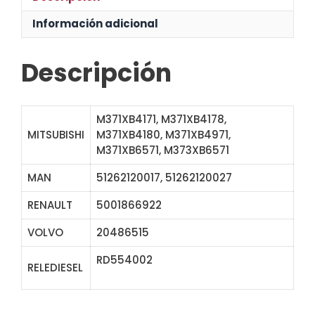
Información adicional
Descripción
M371XB4171, M371XB4178,
MITSUBISHI
M371XB4180, M371XB4971,
M371XB6571, M373XB6571
MAN
51262120017, 51262120027
RENAULT
5001866922
VOLVO
20486515
RD554002
ZM3897 SSM7102 66-
RELEDIESEL
83121-1