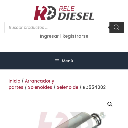
Saltar
al
contenido
Búsqueda
de
productos
Ingresar | Registrarse
Menú
Inicio
/
Arrancador y
partes
/
Solenoides
/
Selenoide
/ RD554002