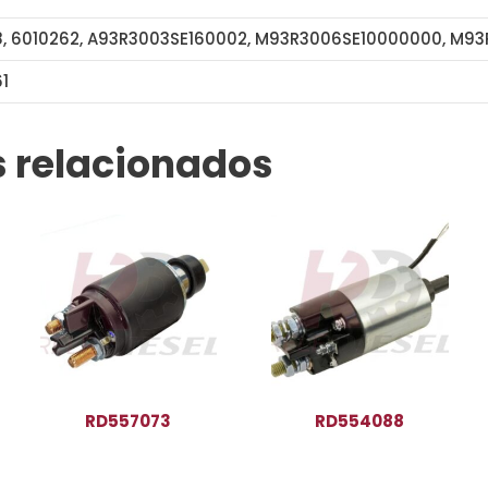
, 6010262, A93R3003SE160002, M93R3006SE10000000, M9
61
SSP0262
 relacionados
RD557073
RD554088