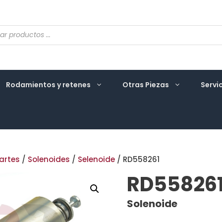
eda
ctos
Rodamientos y retenes
Otras Piezas
Servi
artes
/
Solenoides
/
Selenoide
/ RD558261
RD55826
Solenoide