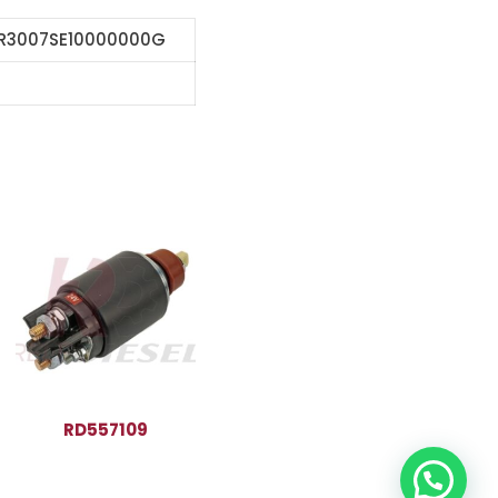
3R3007SE10000000G
RD557109