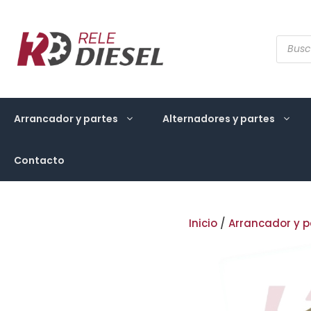
Saltar
al
contenido
Búsqu
de
produ
Arrancador y partes
Alternadores y partes
Contacto
Inicio
/
Arrancador y p