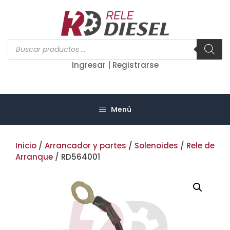
Saltar
al
contenido
Búsqueda
de
productos
Ingresar | Registrarse
Menú
Inicio
/
Arrancador y partes
/
Solenoides
/
Rele de
Arranque
/ RD564001