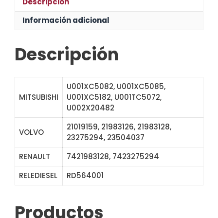
Descripción
Información adicional
Descripción
U001XC5082, U001XC5085,
MITSUBISHI
U001XC5182, U001TC5072,
U002X20482
21019159, 21983126, 21983128,
VOLVO
23275294, 23504037
RENAULT
7421983128, 7423275294
RELEDIESEL
RD564001
SSM1000
Productos