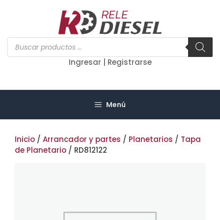
Saltar
al
contenido
Búsqueda
de
productos
Ingresar | Registrarse
Menú
Inicio
/
Arrancador y partes
/
Planetarios
/
Tapa
de Planetario
/ RD812122