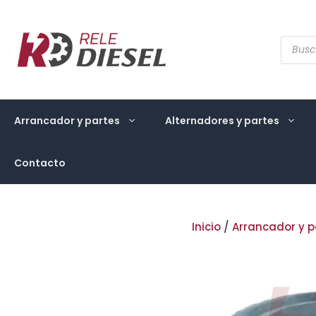
Saltar
al
contenido
Búsqu
de
produ
Arrancador y partes
Alternadores y partes
Contacto
Inicio
/
Arrancador y p