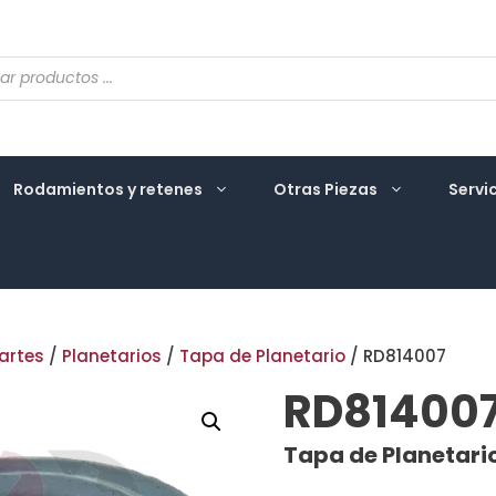
eda
ctos
Rodamientos y retenes
Otras Piezas
Servi
artes
/
Planetarios
/
Tapa de Planetario
/ RD814007
RD81400
Tapa de Planetari