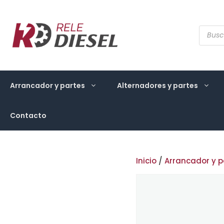
Saltar
al
contenido
Búsqu
de
produ
Arrancador y partes
Alternadores y partes
Contacto
Inicio
/
Arrancador y p