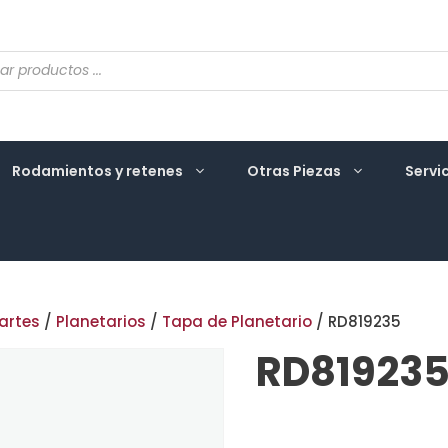
eda
ctos
Rodamientos y retenes
Otras Piezas
Servi
artes
/
Planetarios
/
Tapa de Planetario
/ RD819235
RD81923