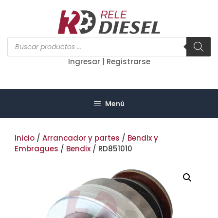
Saltar
al
contenido
Búsqueda
de
productos
Ingresar | Registrarse
Menú
Inicio
/
Arrancador y partes
/
Bendix y
Embragues
/
Bendix
/ RD851010