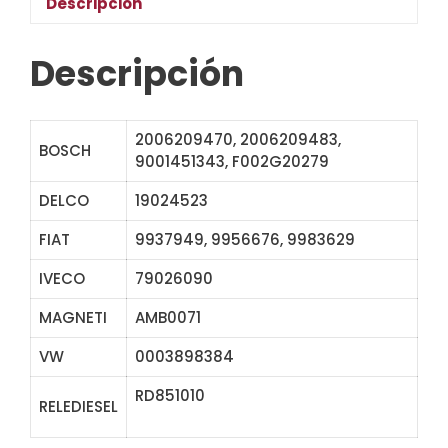
Descripción
Descripción
2006209470, 2006209483,
BOSCH
9001451343, F002G20279
DELCO
19024523
FIAT
9937949, 9956676, 9983629
IVECO
79026090
MAGNETI
AMB0071
VW
0003898384
RD851010
SDB1950 130950 333207
RELEDIESEL
54-9117