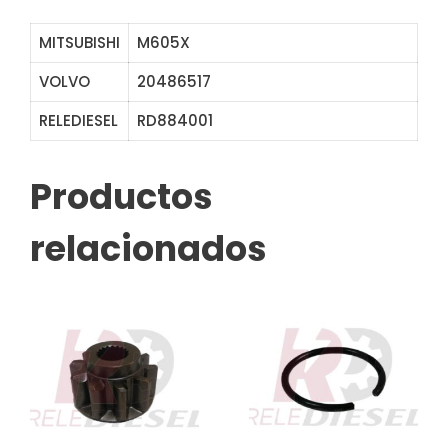
MITSUBISHI
M605X
VOLVO
20486517
RELEDIESEL
RD884001
ZEN12972 SPM1388
Productos
relacionados