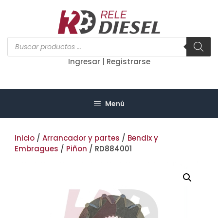
Saltar
al
contenido
Búsqueda
de
productos
Ingresar | Registrarse
Menú
Inicio
/
Arrancador y partes
/
Bendix y
Embragues
/
Piñon
/ RD884001