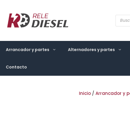
Saltar
al
contenido
Búsqu
de
produ
Arrancador y partes
Alternadores y partes
Contacto
Inicio
/
Arrancador y p