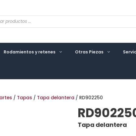
eda
ctos
Rodamientos y retenes
Otras Piezas
Servi
artes
/
Tapas
/
Tapa delantera
/ RD902250
RD90225
Tapa delantera