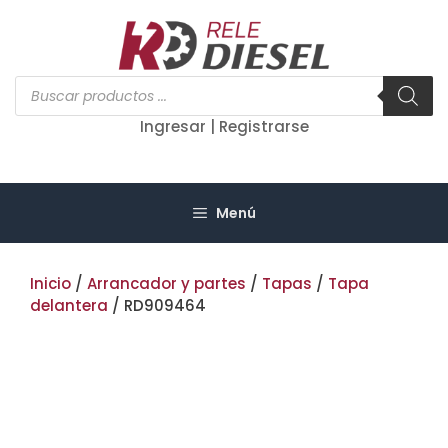
Saltar
al
contenido
Búsqueda
de
productos
Ingresar | Registrarse
Menú
Inicio
/
Arrancador y partes
/
Tapas
/
Tapa
delantera
/ RD909464