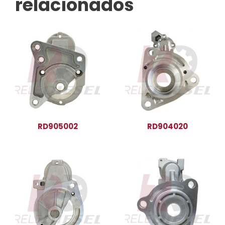
relacionados
RD905002
RD904020