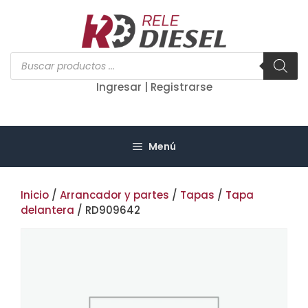
Saltar
al
contenido
Búsqueda
de
productos
Ingresar | Registrarse
Menú
Inicio
/
Arrancador y partes
/
Tapas
/
Tapa
delantera
/ RD909642