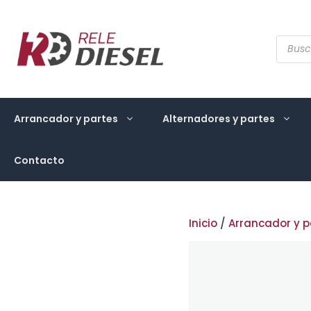
Saltar
al
contenido
Búsqu
de
produ
Arrancador y partes
Alternadores y partes
Contacto
Inicio
/
Arrancador y p