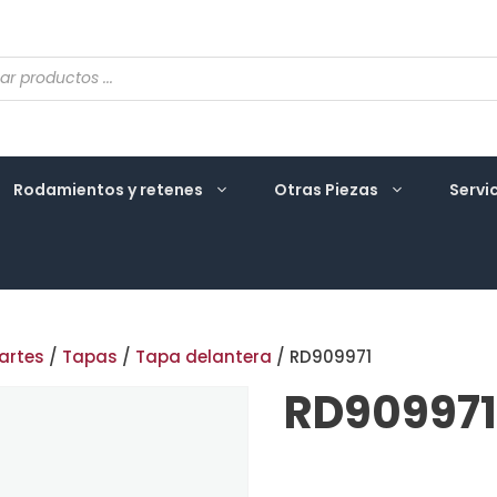
eda
ctos
Rodamientos y retenes
Otras Piezas
Servi
artes
/
Tapas
/
Tapa delantera
/ RD909971
RD909971