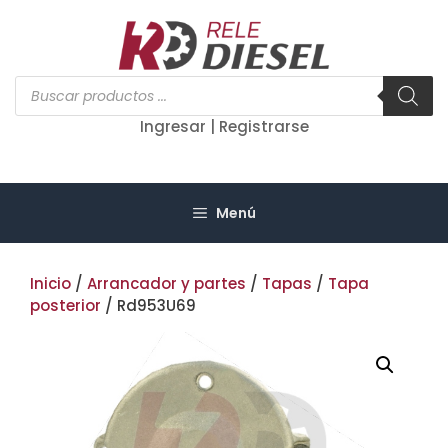
Saltar
al
contenido
Búsqueda
de
productos
Ingresar | Registrarse
Menú
Inicio
/
Arrancador y partes
/
Tapas
/
Tapa
posterior
/ Rd953U69