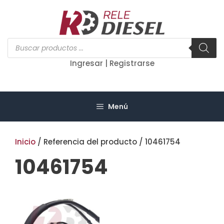
Saltar
al
contenido
Búsqueda
de
productos
Ingresar | Registrarse
Menú
Inicio
/ Referencia del producto / 10461754
10461754