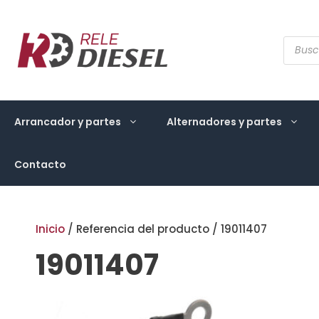
Saltar
al
contenido
Búsqu
de
produ
Arrancador y partes
Alternadores y partes
Contacto
Inicio
/ Referencia del producto / 19011407
19011407