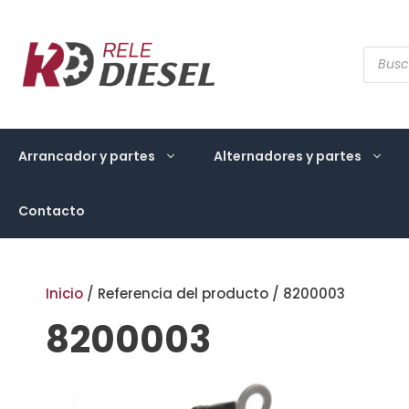
Saltar
al
contenido
Búsqu
de
produ
Arrancador y partes
Alternadores y partes
Contacto
Inicio
/ Referencia del producto / 8200003
8200003