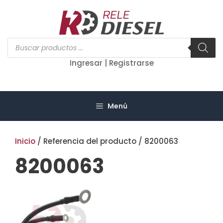
Saltar
al
contenido
Búsqueda
de
productos
Ingresar | Registrarse
Menú
Inicio
/ Referencia del producto / 8200063
8200063