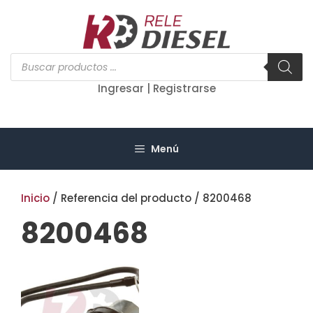
Saltar
al
contenido
Búsqueda
de
productos
Ingresar | Registrarse
Menú
Inicio
/ Referencia del producto / 8200468
8200468