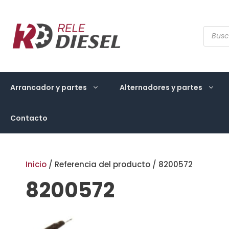
Saltar
al
contenido
Búsqu
de
produ
Arrancador y partes
Alternadores y partes
Contacto
Inicio
/ Referencia del producto / 8200572
8200572