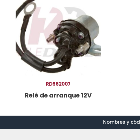
RD562007
Relé de arranque 12V
Nombres y códi