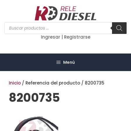
Saltar
al
contenido
Búsqueda
de
productos
Ingresar | Registrarse
Menú
Inicio
/ Referencia del producto / 8200735
8200735