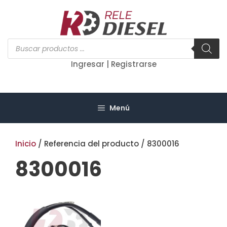
Saltar
al
contenido
Búsqueda
de
productos
Ingresar | Registrarse
Menú
Inicio
/ Referencia del producto / 8300016
8300016