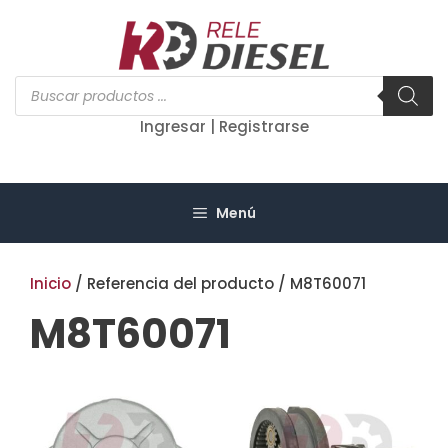
Saltar
al
contenido
Búsqueda
de
productos
Ingresar | Registrarse
Menú
Inicio
/ Referencia del producto / M8T60071
M8T60071