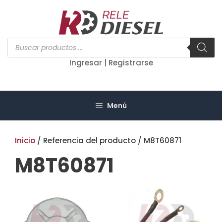
Saltar
al
contenido
Búsqueda
de
productos
Ingresar | Registrarse
Menú
Inicio
/ Referencia del producto / M8T60871
M8T60871