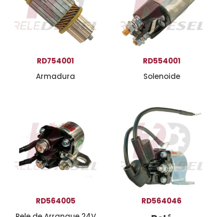
RD754001
RD554001
Armadura
Solenoide
RD564005
RD564046
Rele de Arranque 24V