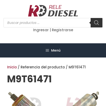
Saltar
al
contenido
Búsqueda
de
productos
Ingresar | Registrarse
Menú
Inicio
/ Referencia del producto / M9T61471
M9T61471