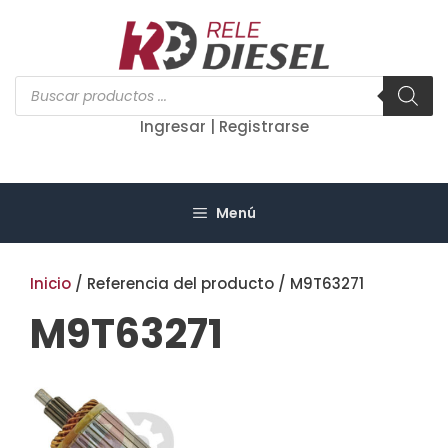
Saltar
al
contenido
Búsqueda
de
productos
Ingresar | Registrarse
Menú
Inicio
/ Referencia del producto / M9T63271
M9T63271