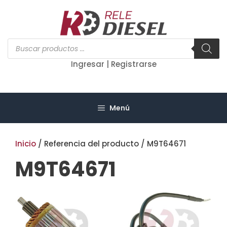
Saltar
al
contenido
Búsqueda
de
productos
Ingresar | Registrarse
Menú
Inicio
/ Referencia del producto / M9T64671
M9T64671